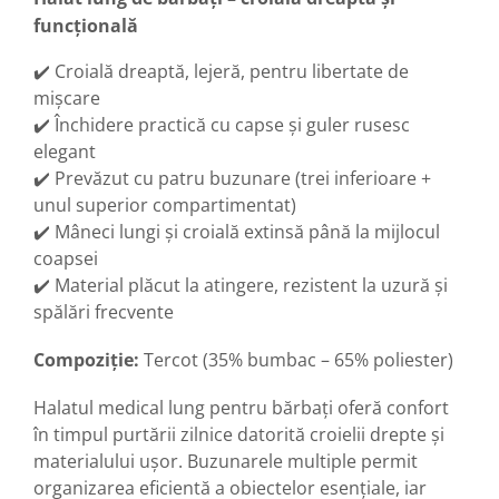
funcțională
✔️ Croială dreaptă, lejeră, pentru libertate de
mișcare
✔️ Închidere practică cu capse și guler rusesc
elegant
✔️ Prevăzut cu patru buzunare (trei inferioare +
unul superior compartimentat)
✔️ Mâneci lungi și croială extinsă până la mijlocul
coapsei
✔️ Material plăcut la atingere, rezistent la uzură și
spălări frecvente
Compoziție:
Tercot (35% bumbac – 65% poliester)
Halatul medical lung pentru bărbați oferă confort
în timpul purtării zilnice datorită croielii drepte și
materialului ușor. Buzunarele multiple permit
organizarea eficientă a obiectelor esențiale, iar