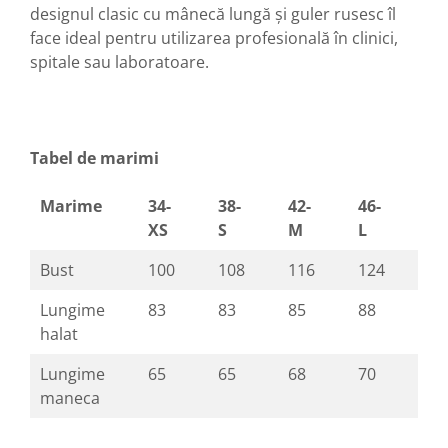
designul clasic cu mânecă lungă și guler rusesc îl
face ideal pentru utilizarea profesională în clinici,
spitale sau laboratoare.
Tabel de marimi
Marime
34-
38-
42-
46-
50
XS
S
M
L
XL
Bust
100
108
116
124
13
Lungime
83
83
85
88
90
halat
Lungime
65
65
68
70
70
maneca