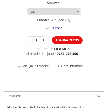
Marime
:
Culoare
:
Alb (cod 01)
IN STOC
ADAUGA IN COS
Cod Produs:
C03LML-1
Ai nevoie de ajutor?
0785-276.456
Adauga la Favorite
Cere informatii
Descriere
Halat lung de bărbați – croială dreaptă și