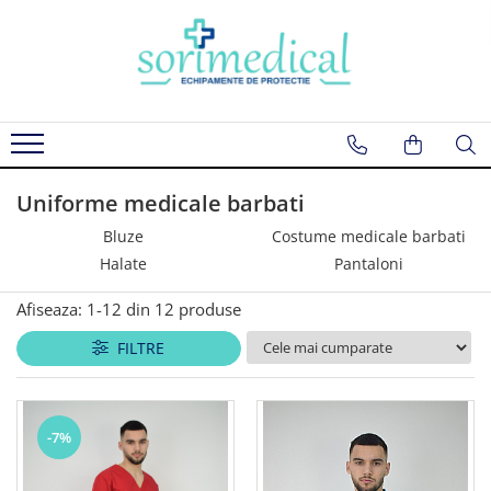
Uniforme medicale dama
Uniforme medicale barbati
Diverse
Horeca
Costume medicale dama
Costume medicale barbati
Bonete
Bonete
Halate
Halate
Ingrijire personala
Sorturi protectie
Bluze
Bluze
Sorturi protectie
Uniforme medicale barbati
Pantaloni
Pantaloni
Accesorii
Bluze
Costume medicale barbati
Sarafane
Halate
Pantaloni
Afiseaza:
1-
12
din
12
produse
FILTRE
-7%