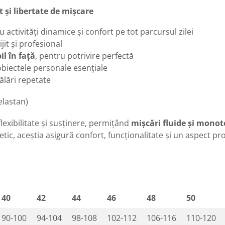
t și libertate de mișcare
activități dinamice și confort pe tot parcursul zilei
jit și profesional
il în față
, pentru potrivire perfectă
 obiectele personale esențiale
pălări repetate
elastan)
flexibilitate și susținere, permițând
mișcări fluide și mono
c, aceștia asigură confort, funcționalitate și un aspect pro
40
42
44
46
48
50
90-100
94-104
98-108
102-112
106-116
110-120