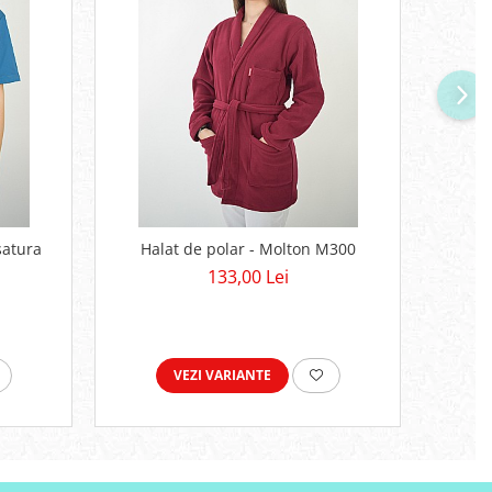
satura
Halat de polar - Molton M300
Halat 
133,00 Lei
VEZI VARIANTE