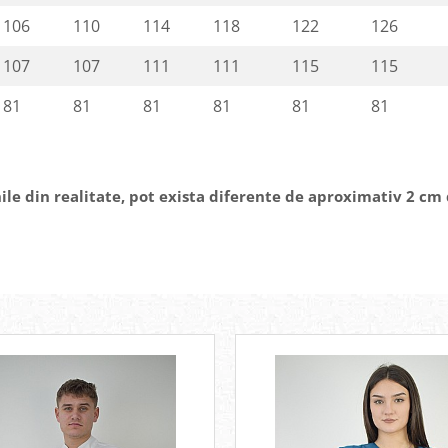
106
110
114
118
122
126
107
107
111
111
115
115
81
81
81
81
81
81
ile din realitate, pot exista diferente de aproximativ 2 cm