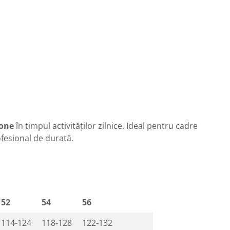
tone
în timpul activităților zilnice. Ideal pentru cadre
fesional de durată.
52
54
56
114-124
118-128
122-132