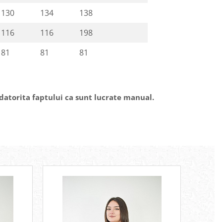
130
134
138
116
116
198
81
81
81
 datorita faptului ca sunt lucrate manual.