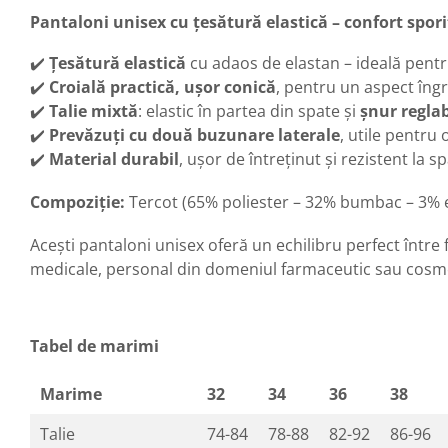
Pantaloni unisex cu țesătură elastică – confort spori
✔️
Țesătură elastică
cu adaos de elastan – ideală pentru 
✔️
Croială practică, ușor conică
, pentru un aspect îngri
✔️
Talie mixtă
: elastic în partea din spate și
șnur reglab
✔️
Prevăzuți cu două buzunare laterale
, utile pentru
✔️
Material durabil
, ușor de întreținut și rezistent la s
Compoziție:
Tercot (65% poliester – 32% bumbac – 3% 
Acești pantaloni unisex oferă un echilibru perfect între 
medicale, personal din domeniul farmaceutic sau cosmeti
Tabel de marimi
Marime
32
34
36
38
Talie
74-84
78-88
82-92
86-96