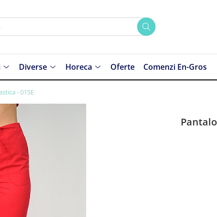
i
Diverse
Horeca
Oferte
Comenzi En-Gros
astica - 01SE
Pantalon