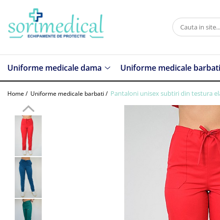
Uniforme medicale dama
Uniforme medicale barbati
Diverse
Horeca
Costume medicale dama
Costume medicale barbati
Bonete
Bonete
Uniforme medicale dama
Uniforme medicale barbat
Halate
Halate
Ingrijire personala
Sorturi protectie
Bluze
Bluze
Sorturi protectie
Pantaloni unisex subtiri din testura el
Home /
Uniforme medicale barbati /
Pantaloni
Pantaloni
Accesorii
Sarafane