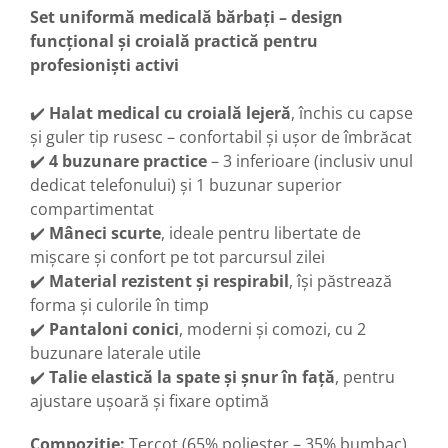
Set uniformă medicală bărbați – design
funcțional și croială practică pentru
profesioniști activi
✔️
Halat medical cu croială lejeră
, închis cu capse
și guler tip rusesc – confortabil și ușor de îmbrăcat
✔️
4 buzunare practice
– 3 inferioare (inclusiv unul
dedicat telefonului) și 1 buzunar superior
compartimentat
✔️
Mâneci scurte
, ideale pentru libertate de
mișcare și confort pe tot parcursul zilei
✔️
Material rezistent și respirabil
, își păstrează
forma și culorile în timp
✔️
Pantaloni conici
, moderni și comozi, cu 2
buzunare laterale utile
✔️
Talie elastică la spate și șnur în față
, pentru
ajustare ușoară și fixare optimă
Compoziție:
Tercot (65% poliester – 35% bumbac)