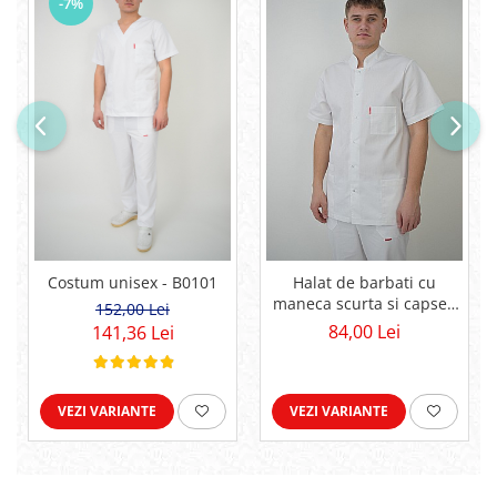
-7%
Costum unisex - B0101
Halat de barbati cu
maneca scurta si capse -
152,00 Lei
C03SMS
84,00 Lei
141,36 Lei
VEZI VARIANTE
VEZI VARIANTE