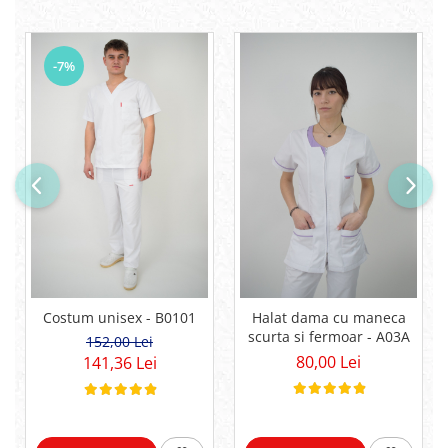
-7%
Costum unisex - B0101
Halat dama cu maneca
scurta si fermoar - A03A
152,00 Lei
80,00 Lei
141,36 Lei