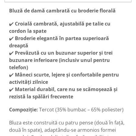
Bluză de damă cambrată cu broderie florală
✔️
Croială cambrată, ajustabilă pe talie cu
cordon la spate
✔️
Broderie elegantă în partea superioară
dreaptă
✔️
Prevăzută cu un buzunar superior și trei
buzunare inferioare (inclusiv unul pentru
telefon)
✔️
Mâneci scurte, lejere și confortabile pentru
activități zilnice
✔️
Material durabil, care nu se scămoșează și
rezistă la spălări frecvente
Compoziție:
Tercot (35% bumbac – 65% poliester)
Bluza este construită cu patru pense (două în față,
două în spate), adaptându-se armonios formei