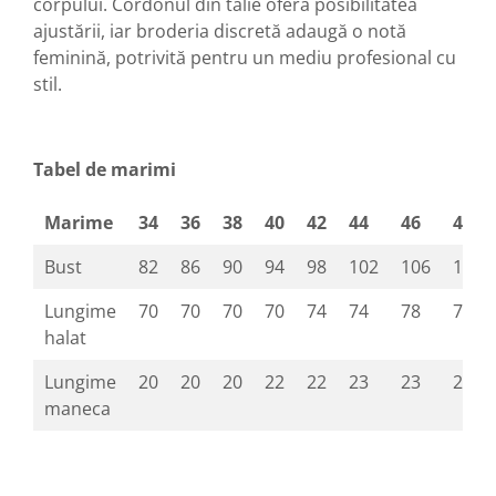
corpului. Cordonul din talie oferă posibilitatea
ajustării, iar broderia discretă adaugă o notă
feminină, potrivită pentru un mediu profesional cu
stil.
Tabel de marimi
Marime
34
36
38
40
42
44
46
48
Bust
82
86
90
94
98
102
106
110
Lungime
70
70
70
70
74
74
78
78
halat
Lungime
20
20
20
22
22
23
23
24
maneca