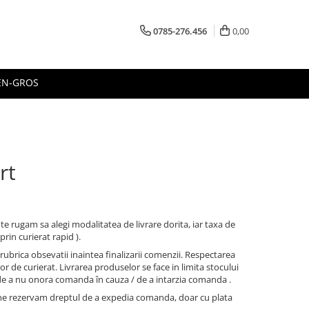
0785-276.456
0,00
EN-GROS
rt
i, te rugam sa alegi modalitatea de livrare dorita, iar taxa de
in curierat rapid ).
 rubrica obsevatii inaintea finalizarii comenzii. Respectarea
or de curierat. Livrarea produselor se face in limita stocului
 de a nu onora comanda în cauza / de a intarzia comanda .
ve, ne rezervam dreptul de a expedia comanda, doar cu plata