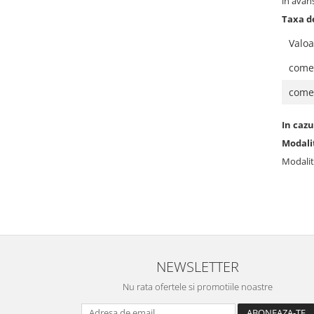
in avan
Taxa de
Valoa
comen
come
In cazu
Modalit
Modalit
NEWSLETTER
Nu rata ofertele si promotiile noastre