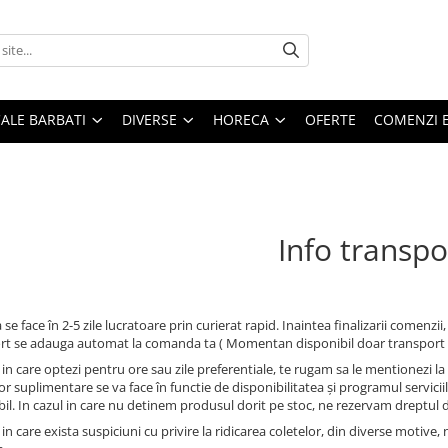
ALE BARBATI
DIVERSE
HORECA
OFERTE
COMENZI 
Info transpo
 se face în 2-5 zile lucratoare prin curierat rapid. Inaintea finalizarii comenzi
rt se adauga automat la comanda ta ( Momentan disponibil doar transport pr
 in care optezi pentru ore sau zile preferentiale, te rugam sa le mentionezi la
or suplimentare se va face în functie de disponibilitatea şi programul serviciil
bil. In cazul in care nu detinem produsul dorit pe stoc, ne rezervam dreptul
 in care exista suspiciuni cu privire la ridicarea coletelor, din diverse moti