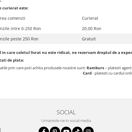
s.
 curierat este:
rea comenzii
Curierat
zile intre 0-250 Ron
20,00 Ron
nzile peste 250 Ron
Gratuit
l in care coletul livrat nu este ridicat, ne rezervam dreptul de a exped
ati de plata:
atile prin care poti achita produsele noastre sunt:
Ramburs
– platesti agentu
Card
- platesti cu cardul onl
SOCIAL
Urmareste-ne in social media