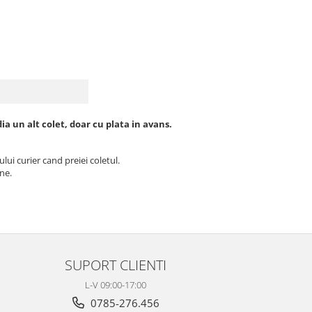
ia un alt colet, doar cu plata in avans.
lui curier cand preiei coletul.
ine.
SUPORT CLIENTI
L-V 09:00-17:00
0785-276.456